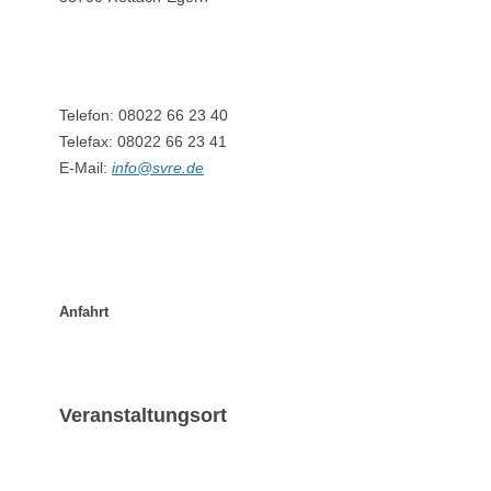
Anfahrt
Veranstaltungsort
Badeanlage Schorn – Popperwiese
Weißachdamm (Straßenende)
83700 Rottach-Egern