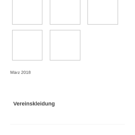
Vereinskleidung
Herren
Jacke, Clique
115 €
Herren
Weste, Result
35 €
Herren
Zip-Pullover, B&C
40 €
Herren
Hoody, B&C
40 €
Herren
Pullover, Tee Jays
50 €
Herren
Hemd, Hakro
55 €
Herren
Polo-Shirt, HAKRO
25 €