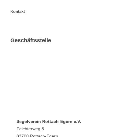
Segelverein Rottach-Egern e.V.
Feichterweg 8
83700 Rottach-Egern
Telefon: 08022 66 23 40
Telefax: 08022 66 23 41
E-Mail:
info@svre.de