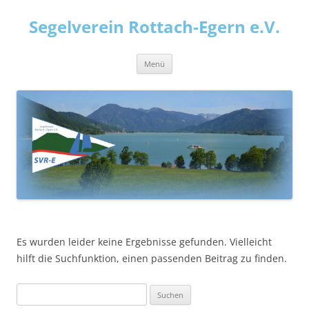
Zum
Inhalt
Segelverein Rottach-Egern e.V.
springen
Menü
Es wurden leider keine Ergebnisse gefunden. Vielleicht
hilft die Suchfunktion, einen passenden Beitrag zu finden.
Suchen
nach: