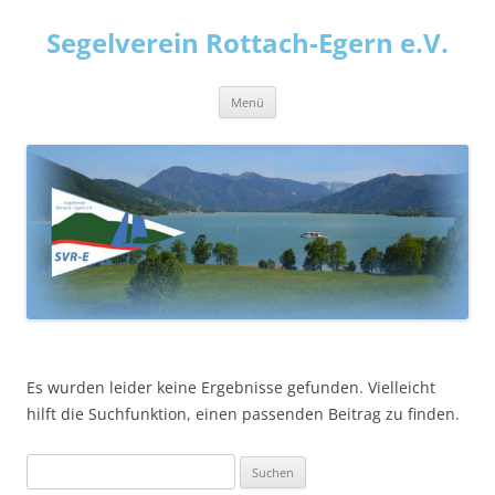
Zum
Inhalt
Segelverein Rottach-Egern e.V.
springen
Menü
Es wurden leider keine Ergebnisse gefunden. Vielleicht
hilft die Suchfunktion, einen passenden Beitrag zu finden.
Suchen
nach: